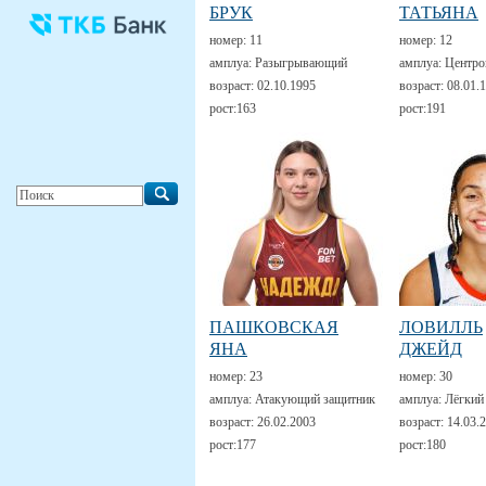
БРУК
ТАТЬЯНА
номер:
11
номер:
12
амплуа:
Разыгрывающий
амплуа:
Центро
возраст:
02.10.1995
возраст:
08.01.
рост:
163
рост:
191
ПАШКОВСКАЯ
ЛОВИЛЛЬ
ЯНА
ДЖЕЙД
номер:
23
номер:
30
амплуа:
Атакующий защитник
амплуа:
Лёгкий
возраст:
26.02.2003
возраст:
14.03.
рост:
177
рост:
180