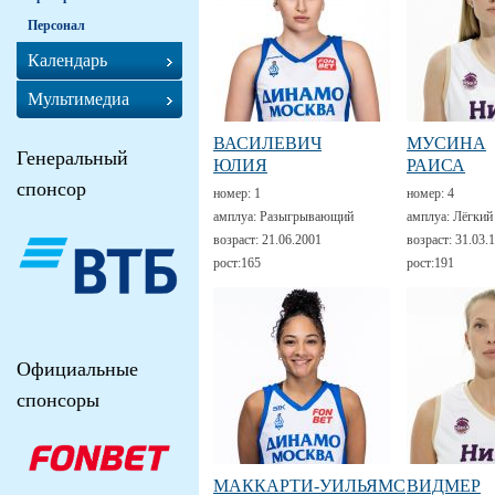
Персонал
Календарь
Мультимедиа
ВАСИЛЕВИЧ
МУСИНА
Генеральный
ЮЛИЯ
РАИСА
спонсор
номер:
1
номер:
4
амплуа:
Разыгрывающий
амплуа:
Лёгкий
возраст:
21.06.2001
возраст:
31.03.
рост:
165
рост:
191
Официальные
спонсоры
МАККАРТИ-УИЛЬЯМС
ВИДМЕР