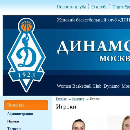
Новости клуба
О клубе
Партнёр
Женский баскетбольный клуб «Д
Women Basketball Club 'Dynamo' Mo
Главная
Команда
Игроки
Команда
Игроки
Администрация
Игроки
Тренеры