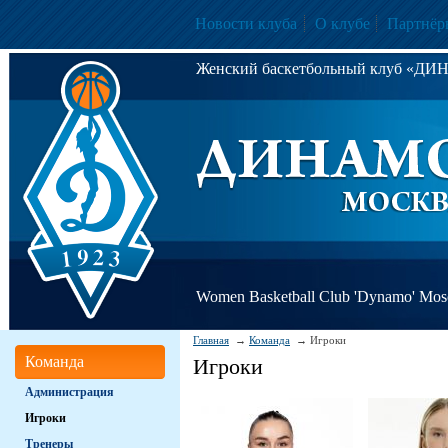
Новости клуба
О клубе
Партнёр
Женский баскетбольный клуб «Д
Women Basketball Club 'Dynamo' Mo
Главная
Команда
Игроки
Команда
Игроки
Администрация
Игроки
Тренеры