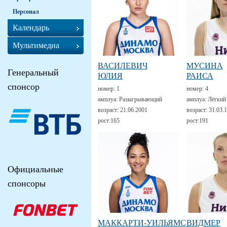
Персонал
Календарь
Мультимедиа
ВАСИЛЕВИЧ
МУСИНА
Генеральный
ЮЛИЯ
РАИСА
спонсор
номер:
1
номер:
4
амплуа:
Разыгрывающий
амплуа:
Лёгкий
возраст:
21.06.2001
возраст:
31.03.
рост:
165
рост:
191
Официальные
спонсоры
МАККАРТИ-УИЛЬЯМС
ВИДМЕР