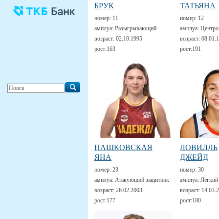
БРУК
ТАТЬЯНА
номер:
11
номер:
12
амплуа:
Разыгрывающий
амплуа:
Центро
возраст:
02.10.1995
возраст:
08.01.
рост:
163
рост:
191
ПАШКОВСКАЯ
ЛОВИЛЛЬ
ЯНА
ДЖЕЙД
номер:
23
номер:
30
амплуа:
Атакующий защитник
амплуа:
Лёгкий
возраст:
26.02.2003
возраст:
14.03.
рост:
177
рост:
180