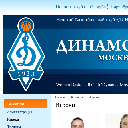
Новости клуба
О клубе
Партнёр
Женский баскетбольный клуб «Д
Women Basketball Club 'Dynamo' Mo
Главная
Команда
Игроки
Команда
Игроки
Администрация
Игроки
Тренеры