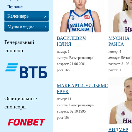
Персонал
Календарь
Мультимедиа
ВАСИЛЕВИЧ
МУСИНА
Генеральный
ЮЛИЯ
РАИСА
спонсор
номер:
1
номер:
4
амплуа:
Разыгрывающий
амплуа:
Лёгкий
возраст:
21.06.2001
возраст:
31.03.
рост:
165
рост:
191
МАККАРТИ-УИЛЬЯМС
БРУК
Официальные
номер:
11
амплуа:
Разыгрывающий
спонсоры
возраст:
02.10.1995
рост:
163
ВИДМЕР