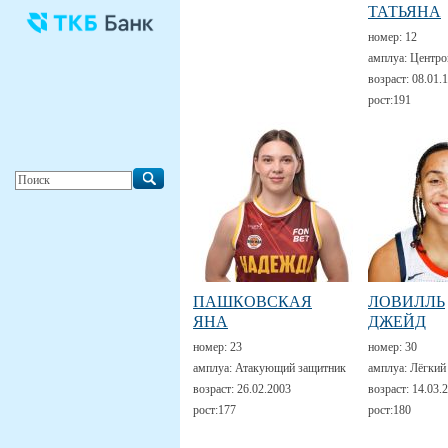
ТАТЬЯНА
номер:
12
амплуа:
Центро
возраст:
08.01.
рост:
191
ПАШКОВСКАЯ
ЛОВИЛЛЬ
ЯНА
ДЖЕЙД
номер:
23
номер:
30
амплуа:
Атакующий защитник
амплуа:
Лёгкий
возраст:
26.02.2003
возраст:
14.03.
рост:
177
рост:
180