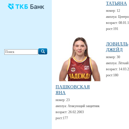
ТАТЬЯНА
номер:
12
амплуа:
Центро
возраст:
08.01.
рост:
191
ЛОВИЛЛЬ
ДЖЕЙД
номер:
30
амплуа:
Лёгкий
возраст:
14.03.
рост:
180
ПАШКОВСКАЯ
ЯНА
номер:
23
амплуа:
Атакующий защитник
возраст:
26.02.2003
рост:
177