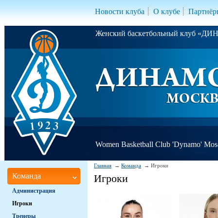
Новости клуба
О клубе
Партнёр
Женский баскетбольный клуб «Д
Women Basketball Club 'Dynamo' Mo
Главная
Команда
Игроки
Команда
Игроки
Администрация
Игроки
Тренеры