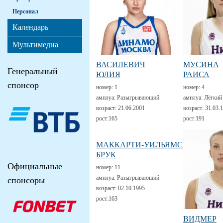
Персонал
Календарь
Мультимедиа
ВАСИЛЕВИЧ
МУСИНА
Генеральный
ЮЛИЯ
РАИСА
спонсор
номер:
1
номер:
4
амплуа:
Разыгрывающий
амплуа:
Лёгкий
возраст:
21.06.2001
возраст:
31.03.
рост:
165
рост:
191
МАККАРТИ-УИЛЬЯМС
БРУК
Официальные
номер:
11
амплуа:
Разыгрывающий
спонсоры
возраст:
02.10.1995
рост:
163
ВИДМЕР