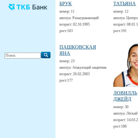
БРУК
ТАТЬЯНА
номер:
11
номер:
12
амплуа:
Разыгрывающий
амплуа:
Центро
возраст:
02.10.1995
возраст:
08.01.
рост:
163
рост:
191
ПАШКОВСКАЯ
ЯНА
номер:
23
амплуа:
Атакующий защитник
возраст:
26.02.2003
рост:
177
ЛОВИЛЛЬ
ДЖЕЙД
номер:
30
амплуа:
Лёгкий
возраст:
14.03.
рост:
180