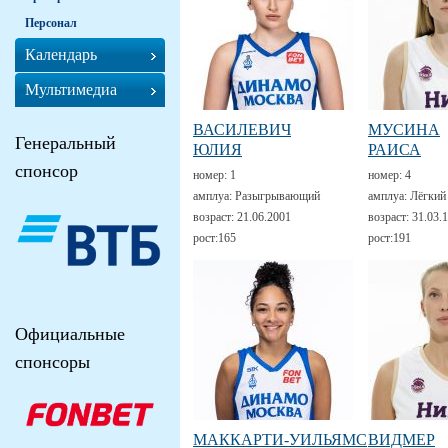
Персонал
Календарь
Мультимедиа
ВАСИЛЕВИЧ
МУСИНА
Генеральный
ЮЛИЯ
РАИСА
спонсор
номер:
1
номер:
4
амплуа:
Разыгрывающий
амплуа:
Лёгкий
возраст:
21.06.2001
возраст:
31.03.
рост:
165
рост:
191
Официальные
спонсоры
МАККАРТИ-УИЛЬЯМС
ВИДМЕР