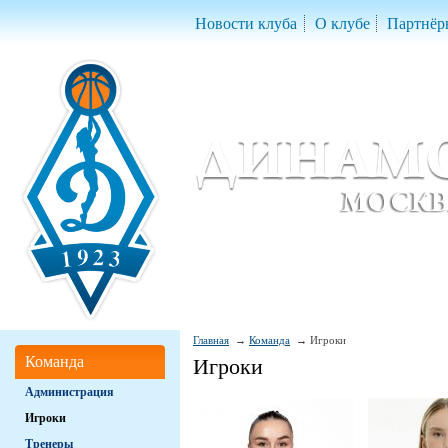
Новости клуба
О клубе
Партнёр
Женский баскетбольный клуб «Д
Women Basketball Club 'Dynamo' Mo
Главная
Команда
Игроки
Команда
Игроки
Администрация
Игроки
Тренеры