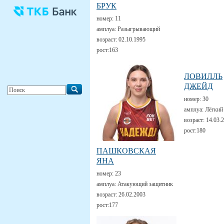
БРУК
номер:
11
амплуа:
Разыгрывающий
возраст:
02.10.1995
рост:
163
ЛОВИЛЛЬ
ДЖЕЙД
номер:
30
амплуа:
Лёгкий
возраст:
14.03.
рост:
180
ПАШКОВСКАЯ
ЯНА
номер:
23
амплуа:
Атакующий защитник
возраст:
26.02.2003
рост:
177