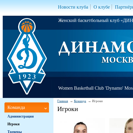
Новости клуба
О клубе
Партнёр
Женский баскетбольный клуб «Д
Women Basketball Club 'Dynamo' Mo
Главная
Команда
Игроки
Команда
Игроки
Администрация
Игроки
Тренеры