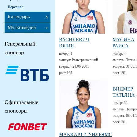
Персонал
Календарь
Мультимедиа
ВАСИЛЕВИЧ
МУСИНА
Генеральный
ЮЛИЯ
РАИСА
спонсор
номер:
1
номер:
4
амплуа:
Разыгрывающий
амплуа:
Лёгкий
возраст:
21.06.2001
возраст:
31.03.
рост:
165
рост:
191
ВИДМЕР
ТАТЬЯНА
Официальные
номер:
12
амплуа:
Центро
спонсоры
возраст:
08.01.
рост:
191
МАККАРТИ-УИЛЬЯМС