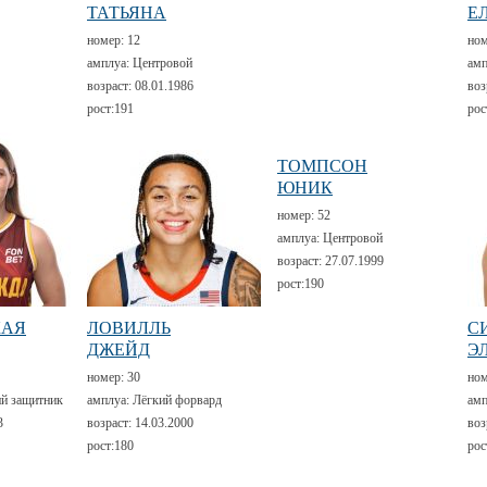
ТАТЬЯНА
Е
номер:
12
но
амплуа:
Центровой
амп
возраст:
08.01.1986
воз
рост:
191
рос
ТОМПСОН
ЮНИК
номер:
52
амплуа:
Центровой
возраст:
27.07.1999
рост:
190
КАЯ
ЛОВИЛЛЬ
С
ДЖЕЙД
Э
номер:
30
но
й защитник
амплуа:
Лёгкий форвард
амп
3
возраст:
14.03.2000
воз
рост:
180
рос