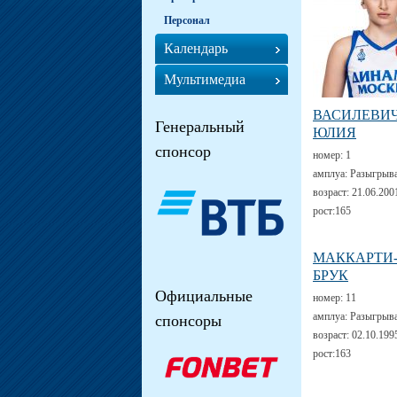
Персонал
Календарь
Мультимедиа
ВАСИЛЕВИ
Генеральный
ЮЛИЯ
спонсор
номер:
1
амплуа:
Разыгрыв
возраст:
21.06.200
рост:
165
МАККАРТИ
БРУК
Официальные
номер:
11
амплуа:
Разыгрыв
спонсоры
возраст:
02.10.199
рост:
163