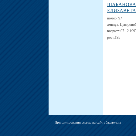
ШАБАНОВА
ЕЛИЗАВЕТА
номер:
97
амплуа:
Центрово
возраст:
07.12.199
рост:
195
При цитировании ссылка на сайт обязательна