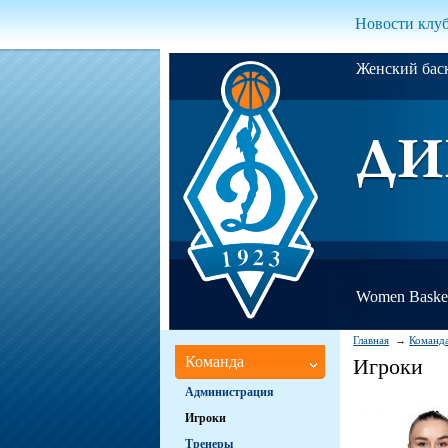
Новости клу
Женский ба
Women Basket
Главная
Команд
Команда
Игроки
Администрация
Игроки
Тренеры