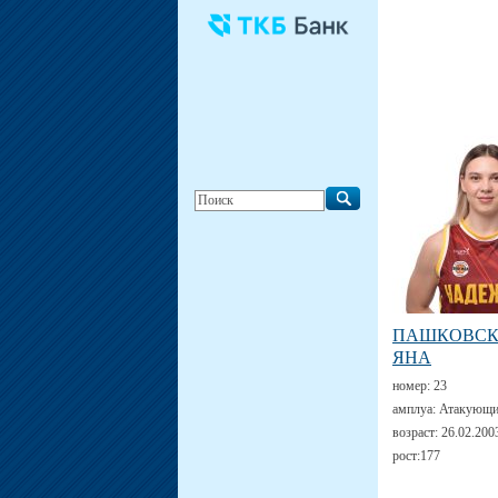
ПАШКОВС
ЯНА
номер:
23
амплуа:
Атакующи
возраст:
26.02.200
рост:
177