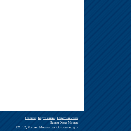
Главная
|
Карта сайта
|
Обратная связь
Баскет Холл Москва
121552, Россия, Москва, ул. Островная, д. 7