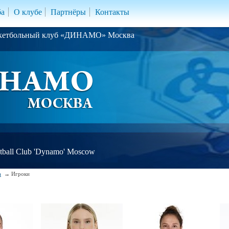
ба
О клубе
Партнёры
Контакты
скетбольный клуб «ДИНАМО» Москва
ball Club 'Dynamo' Moscow
а
Игроки