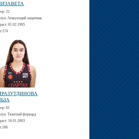
ЛИЗАВЕТА
мер:
22
луа:
Атакующий защитник
раст:
01.02.1995
т:
174
ИРАЗУТДИНОВА
ЛЬЗА
мер:
81
луа:
Тяжёлый форвард
раст:
16.01.2003
т:
186