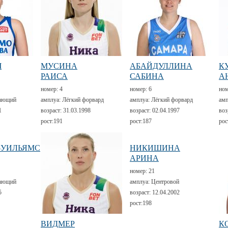
Ч
МУСИНА
АБАЙДУЛЛИНА
К
РАИСА
САБИНА
А
номер:
4
номер:
6
но
ающий
амплуа:
Лёгкий форвард
амплуа:
Лёгкий форвард
амп
1
возраст:
31.03.1998
возраст:
02.04.1997
воз
рост:
191
рост:
187
рос
-УИЛЬЯМС
НИКИШИНА
АРИНА
номер:
21
ающий
амплуа:
Центровой
5
возраст:
12.04.2002
рост:
198
ВИДМЕР
К