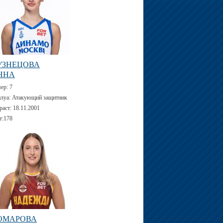
УЗНЕЦОВА
ННА
мер:
7
луа:
Атакующий защитник
раст:
18.11.2001
т:
178
ОМАРОВА