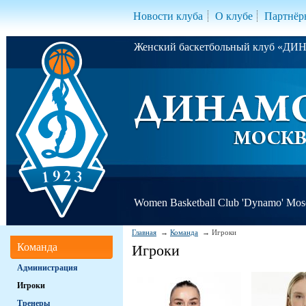
Новости клуба
О клубе
Партнёр
Женский баскетбольный клуб «Д
Women Basketball Club 'Dynamo' Mo
Главная
Команда
Игроки
Команда
Игроки
Администрация
Игроки
Тренеры