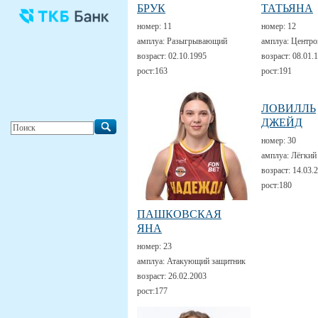
БРУК
ТАТЬЯНА
номер:
11
номер:
12
амплуа:
Разыгрывающий
амплуа:
Центро
возраст:
02.10.1995
возраст:
08.01.
рост:
163
рост:
191
ЛОВИЛЛЬ
ДЖЕЙД
номер:
30
амплуа:
Лёгкий
возраст:
14.03.
рост:
180
ПАШКОВСКАЯ
ЯНА
номер:
23
амплуа:
Атакующий защитник
возраст:
26.02.2003
рост:
177