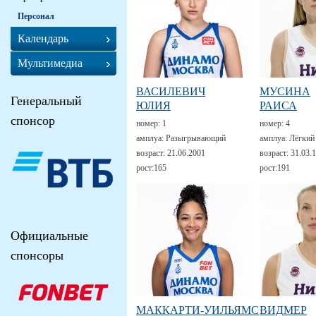
Персонал
Календарь
Мультимедиа
ВАСИЛЕВИЧ
МУСИНА
Генеральный
ЮЛИЯ
РАИСА
спонсор
номер:
1
номер:
4
амплуа:
Разыгрывающий
амплуа:
Лёгкий
возраст:
21.06.2001
возраст:
31.03.
рост:
165
рост:
191
Официальные
спонсоры
МАККАРТИ-УИЛЬЯМС
ВИДМЕР