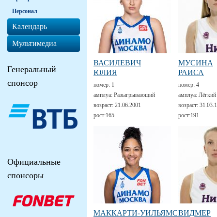
Персонал
Календарь
Мультимедиа
ВАСИЛЕВИЧ
МУСИНА
Генеральный
ЮЛИЯ
РАИСА
спонсор
номер:
1
номер:
4
амплуа:
Разыгрывающий
амплуа:
Лёгкий
возраст:
21.06.2001
возраст:
31.03.
рост:
165
рост:
191
Официальные
спонсоры
МАККАРТИ-УИЛЬЯМС
ВИДМЕР