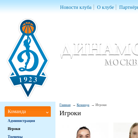
Новости клуба
О клубе
Партнёр
Женский баскетбольный клуб «Д
Women Basketball Club 'Dynamo' Mo
Главная
Команда
Игроки
Команда
Игроки
Администрация
Игроки
Тренеры