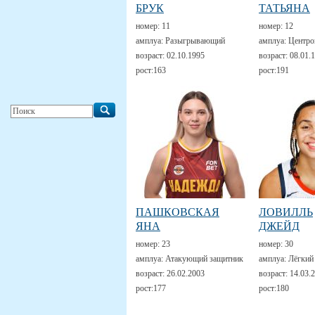
БРУК
ТАТЬЯНА
номер:
11
номер:
12
амплуа:
Разыгрывающий
амплуа:
Центро
возраст:
02.10.1995
возраст:
08.01.
рост:
163
рост:
191
ПАШКОВСКАЯ
ЛОВИЛЛЬ
ЯНА
ДЖЕЙД
номер:
23
номер:
30
амплуа:
Атакующий защитник
амплуа:
Лёгкий
возраст:
26.02.2003
возраст:
14.03.
рост:
177
рост:
180