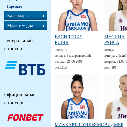
Персонал
Календарь
Мультимедиа
ВАСИЛЕВИЧ
МУСИНА
Генеральный
ЮЛИЯ
РАИСА
спонсор
номер:
1
номер:
4
амплуа:
Разыгрывающий
амплуа:
Лёгкий
возраст:
21.06.2001
возраст:
31.03.
рост:
165
рост:
191
Официальные
спонсоры
МАККАРТИ-УИЛЬЯМС
ВИДМЕР