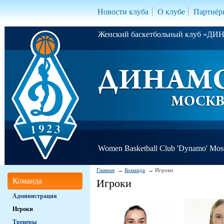
Новости клуба
О клубе
Партнёр
Женский баскетбольный клуб «Д
Women Basketball Club 'Dynamo' Mo
Главная
Команда
Игроки
Команда
Игроки
Администрация
Игроки
Тренеры