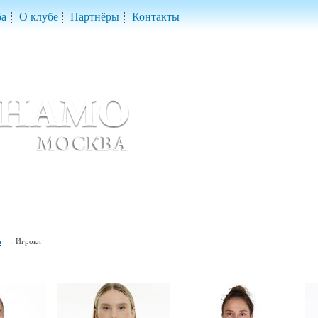
ба
О клубе
Партнёры
Контакты
скетбольный клуб «ДИНАМО» Москва
ball Club 'Dynamo' Moscow
а
Игроки