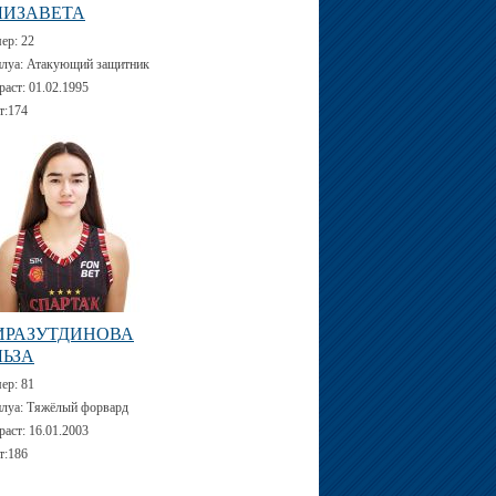
ЛИЗАВЕТА
мер:
22
луа:
Атакующий защитник
раст:
01.02.1995
т:
174
ИРАЗУТДИНОВА
ЛЬЗА
мер:
81
луа:
Тяжёлый форвард
раст:
16.01.2003
т:
186