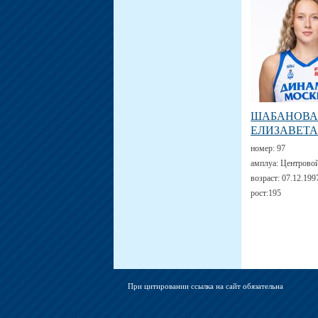
ШАБАНОВА
ЕЛИЗАВЕТА
номер:
97
амплуа:
Центрово
возраст:
07.12.199
рост:
195
При цитировании ссылка на сайт обязательна