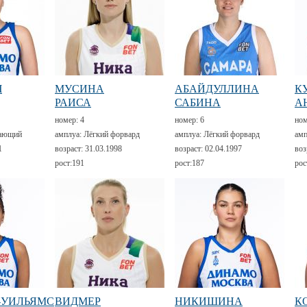
Ч
МУСИНА
АБАЙДУЛЛИНА
К
РАИСА
САБИНА
А
номер:
4
номер:
6
но
ающий
амплуа:
Лёгкий форвард
амплуа:
Лёгкий форвард
амп
1
возраст:
31.03.1998
возраст:
02.04.1997
воз
рост:
191
рост:
187
рос
-УИЛЬЯМС
ВИДМЕР
НИКИШИНА
К