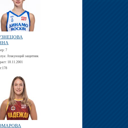
УЗНЕЦОВА
ННА
мер:
7
луа:
Атакующий защитник
раст:
18.11.2001
т:
178
ОМАРОВА