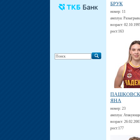
БРУК
номер:
11
амплуа:
Разыгрыв
возраст:
02.10.199
рост:
163
ПАШКОВС
ЯНА
номер:
23
амплуа:
Атакующи
возраст:
26.02.200
рост:
177