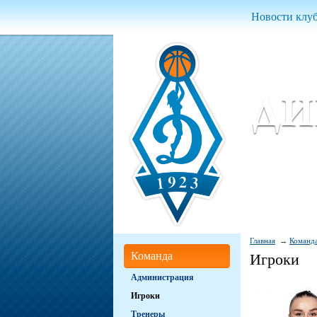
Новости клу
Женский ба
Women Basket
Главная
Команд
Команда
Игроки
Администрация
Игроки
Тренеры