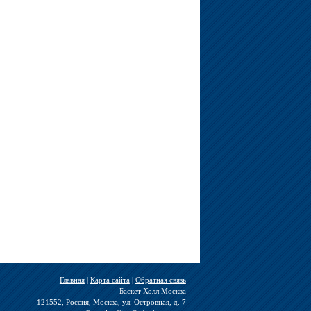
Главная
|
Карта сайта
|
Обратная связь
Баскет Холл Москва
121552, Россия, Москва, ул. Островная, д. 7