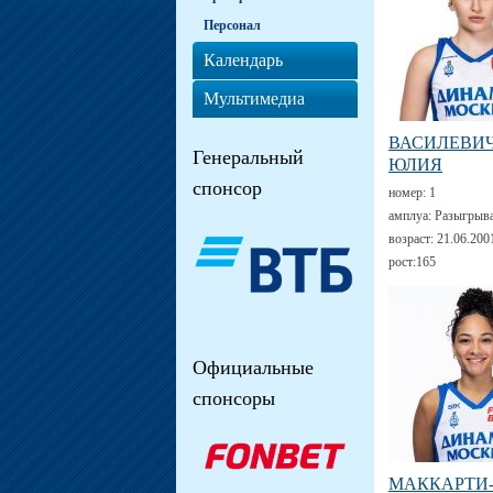
Персонал
Календарь
Мультимедиа
ВАСИЛЕВИ
Генеральный
ЮЛИЯ
спонсор
номер:
1
амплуа:
Разыгрыв
возраст:
21.06.200
рост:
165
Официальные
спонсоры
МАККАРТИ