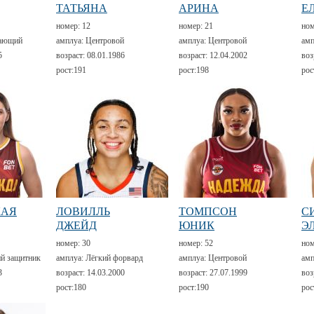
ТАТЬЯНА
АРИНА
Е
номер:
12
номер:
21
но
ающий
амплуа:
Центровой
амплуа:
Центровой
амп
5
возраст:
08.01.1986
возраст:
12.04.2002
воз
рост:
191
рост:
198
рос
КАЯ
ЛОВИЛЛЬ
ТОМПСОН
С
ДЖЕЙД
ЮНИК
Э
номер:
30
номер:
52
но
й защитник
амплуа:
Лёгкий форвард
амплуа:
Центровой
амп
3
возраст:
14.03.2000
возраст:
27.07.1999
воз
рост:
180
рост:
190
рос