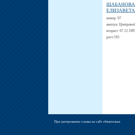
ШАБАНОВА
ЕЛИЗАВЕТА
номер:
97
амплуа:
Центрово
возраст:
07.12.199
рост:
195
При цитировании ссылка на сайт обязательна