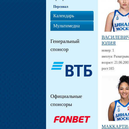
Персонал
Календарь
Мультимедиа
ВАСИЛЕВИ
Генеральный
ЮЛИЯ
спонсор
номер:
1
амплуа:
Разыгрыв
возраст:
21.06.200
рост:
165
Официальные
спонсоры
МАККАРТИ