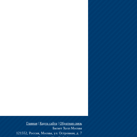
Главная
|
Карта сайта
|
Обратная связь
Баскет Холл Москва
121552, Россия, Москва, ул. Островная, д. 7