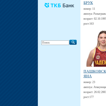
БРУК
номер:
11
амплуа:
Разыгрыв
возраст:
02.10.199
рост:
163
ПАШКОВС
ЯНА
номер:
23
амплуа:
Атакующи
возраст:
26.02.200
рост:
177