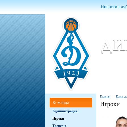
Новости клу
Женский ба
Women Basket
Главная
Команд
Команда
Игроки
Администрация
Игроки
Тренеры