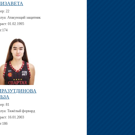
ЛИЗАВЕТА
мер:
22
луа:
Атакующий защитник
раст:
01.02.1995
т:
174
ИРАЗУТДИНОВА
ЛЬЗА
мер:
81
луа:
Тяжёлый форвард
раст:
16.01.2003
т:
186