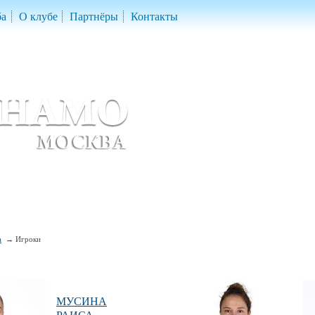
ба
О клубе
Партнёры
Контакты
скетбольный клуб «ДИНАМО» Москва
ball Club 'Dynamo' Moscow
а
Игроки
МУСИНА