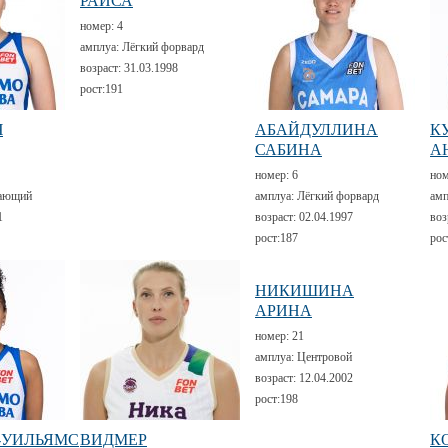
РАИСА
номер:
4
амплуа:
Лёгкий форвард
возраст:
31.03.1998
рост:
191
Ч
АБАЙДУЛЛИНА
К
САБИНА
А
номер:
6
но
ающий
амплуа:
Лёгкий форвард
амп
1
возраст:
02.04.1997
воз
рост:
187
рос
НИКИШИНА
АРИНА
номер:
21
амплуа:
Центровой
возраст:
12.04.2002
рост:
198
-УИЛЬЯМС
ВИДМЕР
К