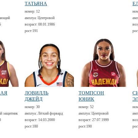
ТАТЬЯНА
Е
номер:
12
но
ающий
амплуа:
Центровой
амп
5
возраст:
08.01.1986
воз
рост:
191
рос
КАЯ
ЛОВИЛЛЬ
ТОМПСОН
С
ДЖЕЙД
ЮНИК
Э
номер:
30
номер:
52
но
й защитник
амплуа:
Лёгкий форвард
амплуа:
Центровой
амп
3
возраст:
14.03.2000
возраст:
27.07.1999
воз
рост:
180
рост:
190
рос