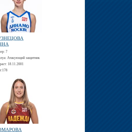
УЗНЕЦОВА
ННА
мер:
7
луа:
Атакующий защитник
раст:
18.11.2001
т:
178
ОМАРОВА