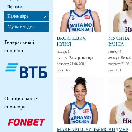
Персонал
Календарь
Мультимедиа
ВАСИЛЕВИЧ
МУСИНА
Генеральный
ЮЛИЯ
РАИСА
спонсор
номер:
1
номер:
4
амплуа:
Разыгрывающий
амплуа:
Лёгкий
возраст:
21.06.2001
возраст:
31.03.
рост:
165
рост:
191
Официальные
спонсоры
МАККАРТИ-УИЛЬЯМС
ВИДМЕР