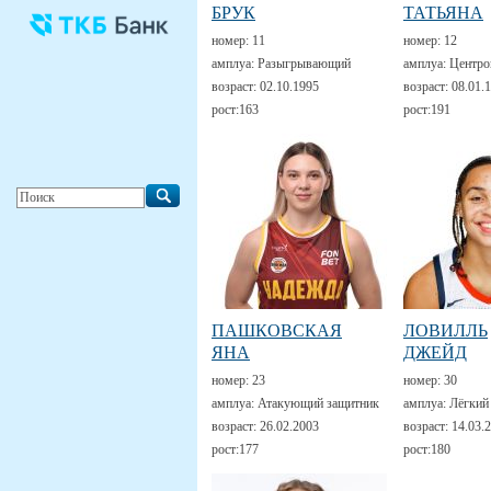
БРУК
ТАТЬЯНА
номер:
11
номер:
12
амплуа:
Разыгрывающий
амплуа:
Центро
возраст:
02.10.1995
возраст:
08.01.
рост:
163
рост:
191
ПАШКОВСКАЯ
ЛОВИЛЛЬ
ЯНА
ДЖЕЙД
номер:
23
номер:
30
амплуа:
Атакующий защитник
амплуа:
Лёгкий
возраст:
26.02.2003
возраст:
14.03.
рост:
177
рост:
180