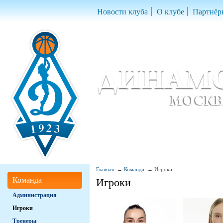
Новости клуба
О клубе
Партнёр
Женский баскетбольный клуб «Д
Women Basketball Club 'Dynamo' Mo
Главная
Команда
Игроки
Команда
Игроки
Администрация
Игроки
Тренеры