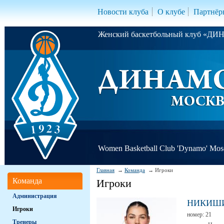
Новости клуба
О клубе
Партнёр
Женский баскетбольный клуб «Д
Women Basketball Club 'Dynamo' Mo
Главная
Команда
Игроки
Команда
Игроки
Администрация
НИКИШ
Игроки
номер:
21
Тренеры