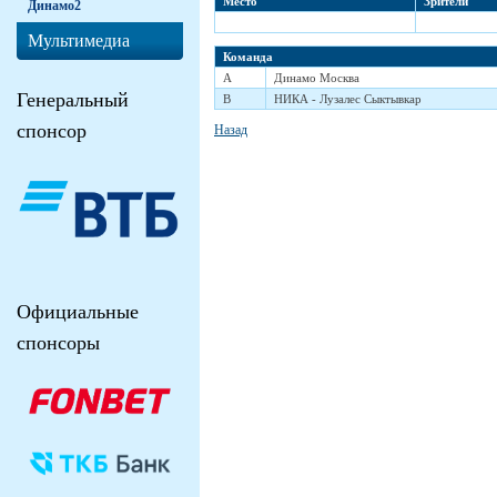
Место
Зрители
Динамо2
Мультимедиа
Команда
A
Динамо Москва
Генеральный
B
НИКА - Лузалес Сыктывкар
спонсор
Назад
Официальные
спонсоры