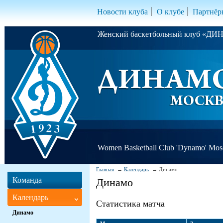
Новости клуба
О клубе
Партнёр
Женский баскетбольный клуб «Д
Women Basketball Club 'Dynamo' Mo
Главная
Календарь
Динамо
Команда
Динамо
Календарь
Статистика матча
Динамо