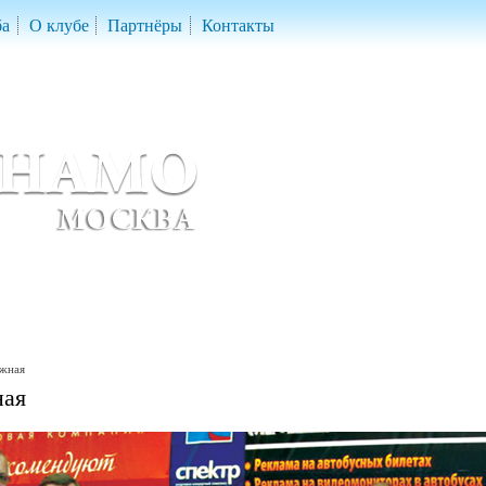
ба
О клубе
Партнёры
Контакты
скетбольный клуб «ДИНАМО» Москва
ball Club 'Dynamo' Moscow
жная
ная