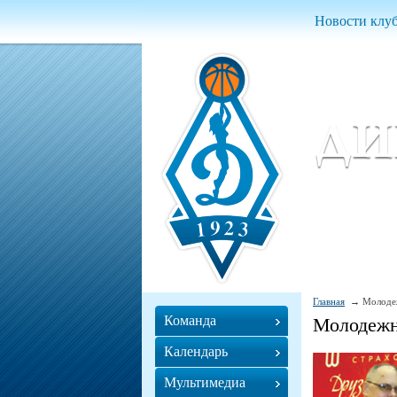
Новости клу
Женский ба
Women Basket
Главная
Молоде
Команда
Молодеж
Календарь
Мультимедиа