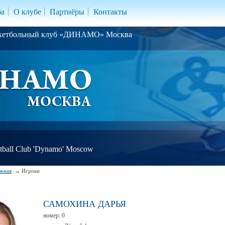
ба
О клубе
Партнёры
Контакты
скетбольный клуб «ДИНАМО» Москва
ball Club 'Dynamo' Moscow
жная
Игроки
САМОХИНА ДАРЬЯ
номер:
0