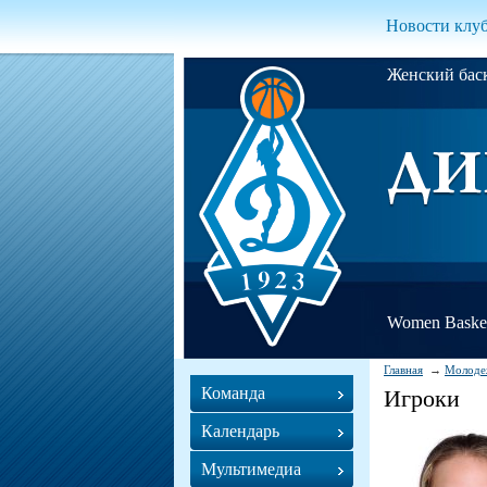
Новости клу
Женский ба
Women Basket
Главная
Молоде
Команда
Игроки
Календарь
Мультимедиа