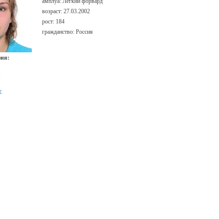
амплуа:
Лёгкий форвард
возраст:
27.03.2002
рост:
184
гражданство:
Россия
ия:
и
у