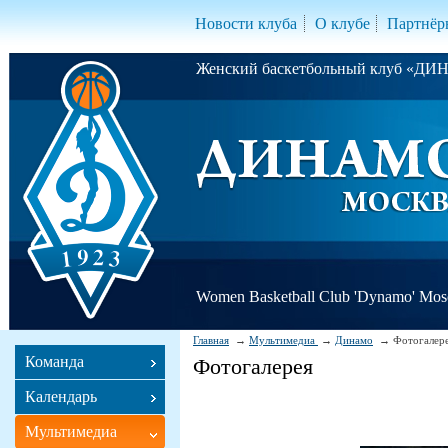
Новости клуба
О клубе
Партнёр
Женский баскетбольный клуб «Д
Women Basketball Club 'Dynamo' Mo
Главная
Мультимедиа
Динамо
Фотогалер
Команда
Фотогалерея
Календарь
Мультимедиа