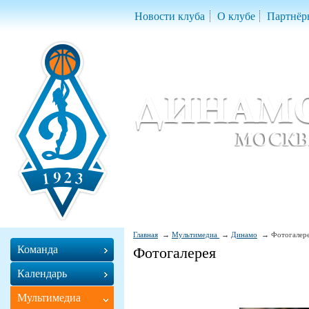
Новости клуба
О клубе
Партнёр
Женский баскетбольный клуб «Д
Women Basketball Club 'Dynamo' Mo
Главная
Мультимедиа
Динамо
Фотогалер
Команда
Фотогалерея
Календарь
Мультимедиа