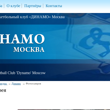
ба
О клубе
Партнёры
Контакты
скетбольный клуб «ДИНАМО» Москва
ball Club 'Dynamo' Moscow
медиа
Динамо
Фотогалерея
рея