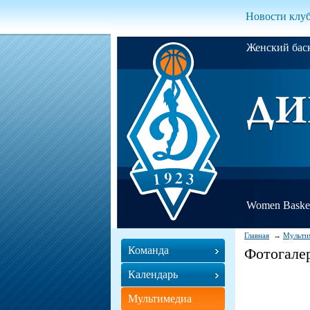
Новости клу
Женский ба
Women Basket
Главная
Мульти
Команда
Фотогале
Календарь
Мультимедиа