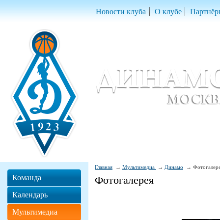
Новости клуба
О клубе
Партнёр
Женский баскетбольный клуб «Д
Women Basketball Club 'Dynamo' Mo
Главная
Мультимедиа
Динамо
Фотогалер
Команда
Фотогалерея
Календарь
Мультимедиа