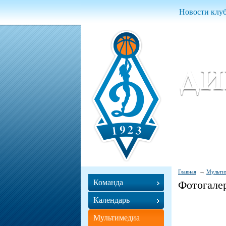
Новости клу
Женский ба
Women Basket
Главная
Мульти
Команда
Фотогале
Календарь
Мультимедиа