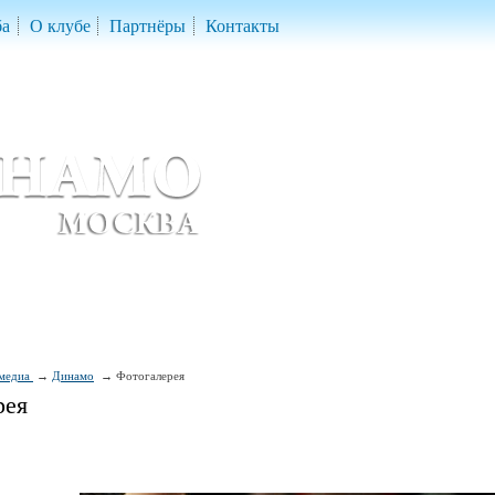
ба
О клубе
Партнёры
Контакты
скетбольный клуб «ДИНАМО» Москва
ball Club 'Dynamo' Moscow
медиа
Динамо
Фотогалерея
рея