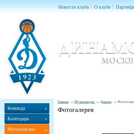
Новости клуба
О клубе
Партнёр
Женский баскетбольный клуб «Д
Women Basketball Club 'Dynamo' Mo
Главная
Мультимедиа
Динамо
Фотогалер
Команда
Фотогалерея
Календарь
Мультимедиа