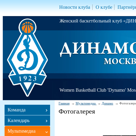
Новости клуба
О клубе
Партнёр
Женский баскетбольный клуб «Д
Women Basketball Club 'Dynamo' Mo
Главная
Мультимедиа
Динамо
Фотогалер
Команда
Фотогалерея
Календарь
Мультимедиа