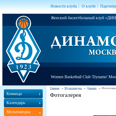
Новости клуба
О клубе
Партнёр
Женский баскетбольный клуб «Д
Women Basketball Club 'Dynamo' Mo
Главная
Мультимедиа
Динамо
Фотогалер
Команда
Фотогалерея
Календарь
Мультимедиа