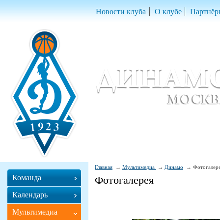
Новости клуба
О клубе
Партнёр
Женский баскетбольный клуб «Д
Women Basketball Club 'Dynamo' Mo
Главная
Мультимедиа
Динамо
Фотогалер
Команда
Фотогалерея
Календарь
Мультимедиа