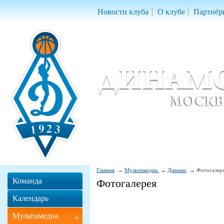
Новости клуба
О клубе
Партнёр
Женский баскетбольный клуб «Д
Women Basketball Club 'Dynamo' Mo
Главная
Мультимедиа
Динамо
Фотогалер
Команда
Фотогалерея
Календарь
Мультимедиа