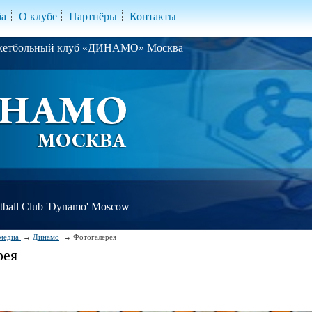
ба
О клубе
Партнёры
Контакты
скетбольный клуб «ДИНАМО» Москва
ball Club 'Dynamo' Moscow
медиа
Динамо
Фотогалерея
рея