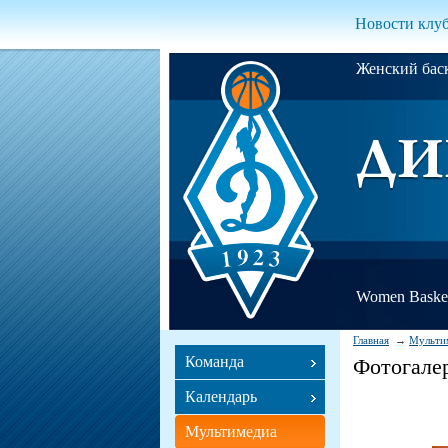
Новости клу
Женский ба
Women Basket
Главная
Мульти
Команда
Фотогале
Календарь
Мультимедиа