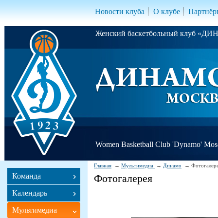
Новости клуба
О клубе
Партнёр
Женский баскетбольный клуб «Д
Women Basketball Club 'Dynamo' Mo
Главная
Мультимедиа
Динамо
Фотогалер
Команда
Фотогалерея
Календарь
Мультимедиа