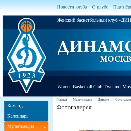
Новости клуба
О клубе
Партнёр
Женский баскетбольный клуб «Д
Women Basketball Club 'Dynamo' Mo
Главная
Мультимедиа
Динамо
Фотогалер
Команда
Фотогалерея
Календарь
Мультимедиа