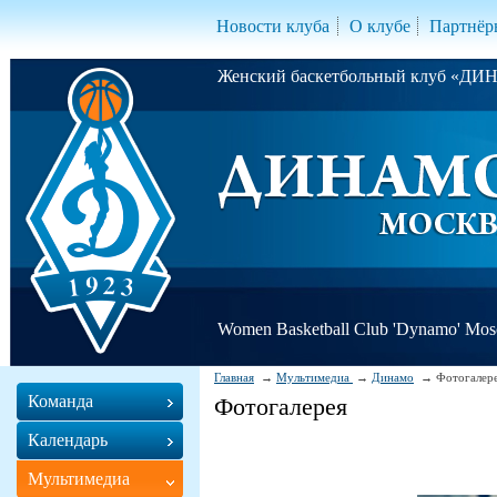
Новости клуба
О клубе
Партнёр
Женский баскетбольный клуб «Д
Women Basketball Club 'Dynamo' Mo
Главная
Мультимедиа
Динамо
Фотогалер
Команда
Фотогалерея
Календарь
Мультимедиа