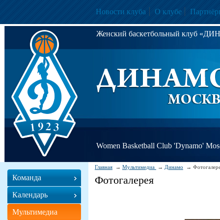
Новости клуба
О клубе
Партнёр
Женский баскетбольный клуб «Д
Women Basketball Club 'Dynamo' Mo
Главная
Мультимедиа
Динамо
Фотогалер
Команда
Фотогалерея
Календарь
Мультимедиа