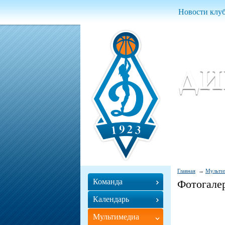
Новости клу
Женский ба
Women Basket
Главная
Мульти
Команда
Фотогале
Календарь
Мультимедиа