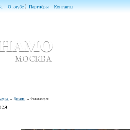
ба
О клубе
Партнёры
Контакты
скетбольный клуб «ДИНАМО» Москва
ball Club 'Dynamo' Moscow
медиа
Динамо
Фотогалерея
рея