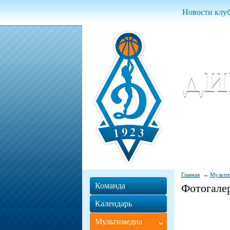
Новости клу
Женский ба
Women Basket
Главная
Мульти
Команда
Фотогале
Календарь
Мультимедиа