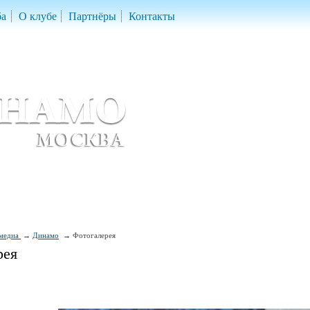
ба
О клубе
Партнёры
Контакты
скетбольный клуб «ДИНАМО» Москва
ball Club 'Dynamo' Moscow
медиа
Динамо
Фотогалерея
рея