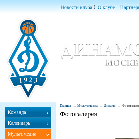
Новости клуба
О клубе
Партнёр
Женский баскетбольный клуб «Д
Women Basketball Club 'Dynamo' Mo
Главная
Мультимедиа
Динамо
Фотогалер
Команда
Фотогалерея
Календарь
Мультимедиа