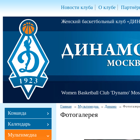
Новости клуба
О клубе
Партнёр
Женский баскетбольный клуб «Д
Women Basketball Club 'Dynamo' Mo
Главная
Мультимедиа
Динамо
Фотогалер
Команда
Фотогалерея
Календарь
Мультимедиа