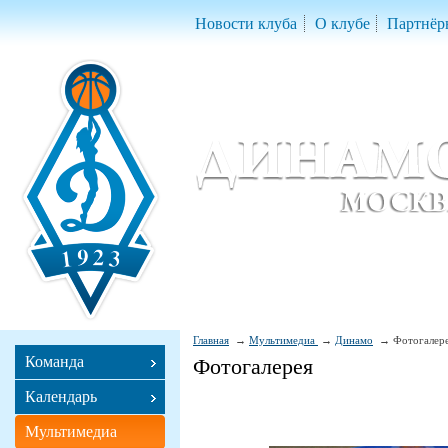
Новости клуба
О клубе
Партнёр
Женский баскетбольный клуб «Д
Women Basketball Club 'Dynamo' Mo
Главная
Мультимедиа
Динамо
Фотогалер
Команда
Фотогалерея
Календарь
Мультимедиа