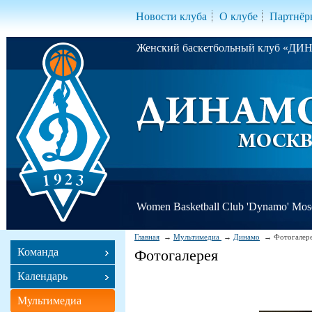
Новости клуба
О клубе
Партнёр
Женский баскетбольный клуб «Д
Women Basketball Club 'Dynamo' Mo
Главная
Мультимедиа
Динамо
Фотогалер
Команда
Фотогалерея
Календарь
Мультимедиа