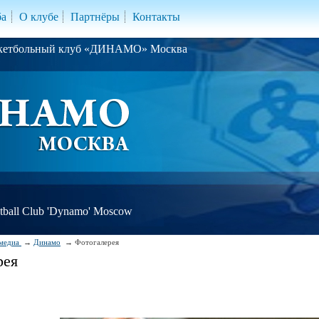
ба
О клубе
Партнёры
Контакты
скетбольный клуб «ДИНАМО» Москва
ball Club 'Dynamo' Moscow
медиа
Динамо
Фотогалерея
рея