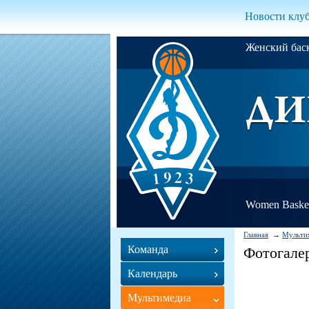
Новости клу
Женский ба
Women Basket
Главная
Мульти
Команда
Фотогале
Календарь
Мультимедиа