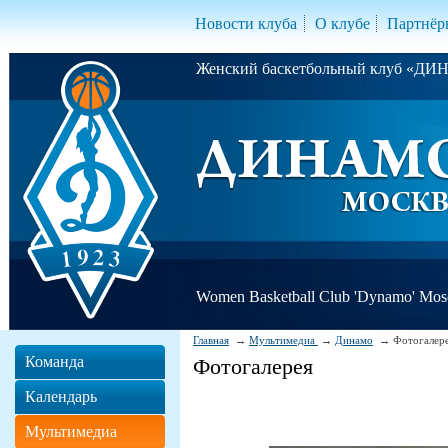
Новости клуба
О клубе
Партнёр
Женский баскетбольный клуб «Д
Women Basketball Club 'Dynamo' Mo
Главная
Мультимедиа
Динамо
Фотогалер
Команда
Фотогалерея
Календарь
Мультимедиа