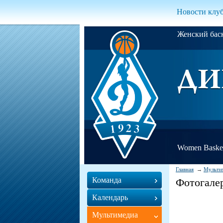
Новости клу
Женский ба
Women Basket
Главная
Мульти
Команда
Фотогале
Календарь
Мультимедиа