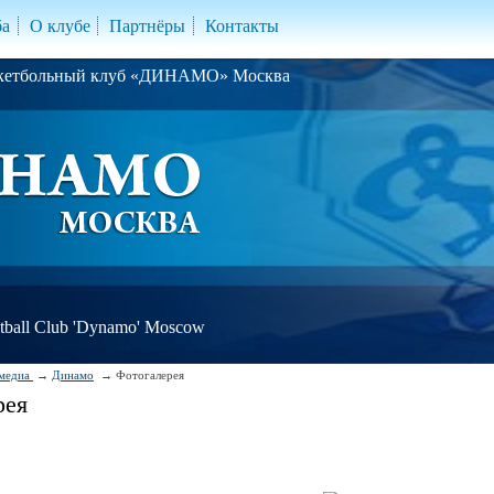
ба
О клубе
Партнёры
Контакты
скетбольный клуб «ДИНАМО» Москва
ball Club 'Dynamo' Moscow
медиа
Динамо
Фотогалерея
рея