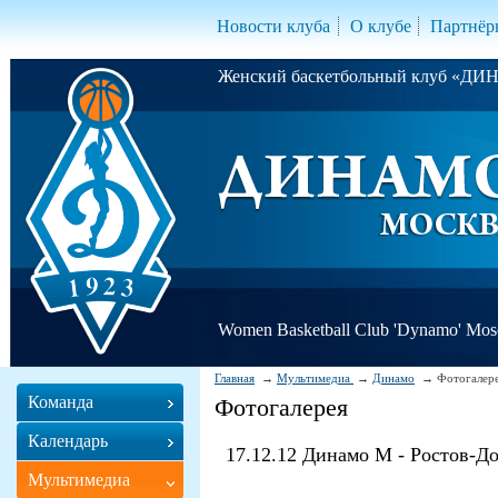
Новости клуба
О клубе
Партнёр
Женский баскетбольный клуб «Д
Women Basketball Club 'Dynamo' Mo
Главная
Мультимедиа
Динамо
Фотогалер
Команда
Фотогалерея
Календарь
17.12.12 Динамо М - Ростов-Д
Мультимедиа