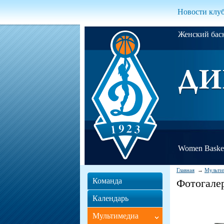
Новости клу
Женский ба
Women Basket
Главная
Мульти
Команда
Фотогале
Календарь
Мультимедиа