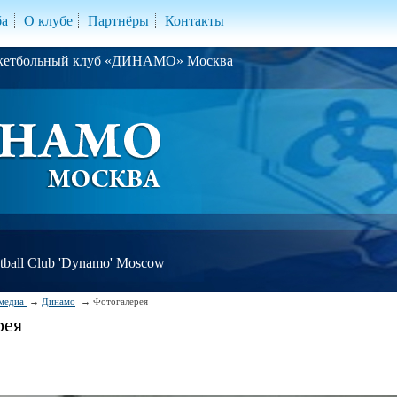
ба
О клубе
Партнёры
Контакты
скетбольный клуб «ДИНАМО» Москва
ball Club 'Dynamo' Moscow
медиа
Динамо
Фотогалерея
рея