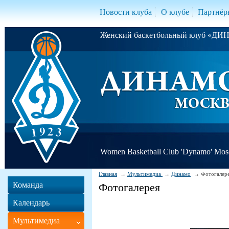
Новости клуба
О клубе
Партнёр
Женский баскетбольный клуб «Д
Women Basketball Club 'Dynamo' Mo
Главная
Мультимедиа
Динамо
Фотогалер
Команда
Фотогалерея
Календарь
Мультимедиа