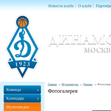
Новости клуба
О клубе
Партнёр
Женский баскетбольный клуб «Д
Women Basketball Club 'Dynamo' Mo
Главная
Мультимедиа
Динамо
Фотогалер
Команда
Фотогалерея
Календарь
Мультимедиа