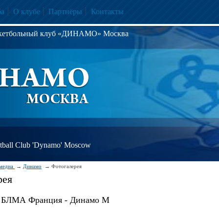
ба
О клубе
Партнёры
Контакты
скетбольный клуб «ДИНАМО» Москва
ball Club 'Dynamo' Moscow
медиа
Динамо
Фотогалерея
рея
 БЛМА Франция - Динамо М