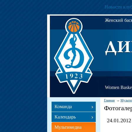
Новости клу
Женский ба
Women Basket
Главная
Мульти
Команда
Фотогале
Календарь
24.01.2012
Мультимедиа