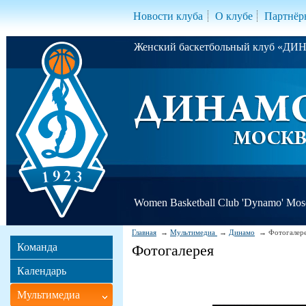
Новости клуба
О клубе
Партнёр
Женский баскетбольный клуб «Д
Women Basketball Club 'Dynamo' Mo
Главная
Мультимедиа
Динамо
Фотогалер
Команда
Фотогалерея
Календарь
Мультимедиа