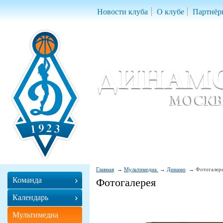
Новости клуба
О клубе
Партнёр
Женский баскетбольный клуб «Д
Women Basketball Club 'Dynamo' Mo
Главная
Мультимедиа
Динамо
Фотогалер
Команда
Фотогалерея
Календарь
Мультимедиа