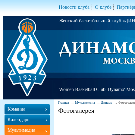
Новости клуба
О клубе
Партнёр
Женский баскетбольный клуб «Д
Women Basketball Club 'Dynamo' Mo
Главная
Мультимедиа
Динамо
Фотогалер
Команда
Фотогалерея
Календарь
Мультимедиа