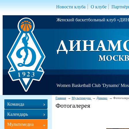
Новости клуба
О клубе
Партнёр
Женский баскетбольный клуб «Д
Women Basketball Club 'Dynamo' Mo
Главная
Мультимедиа
Динамо
Фотогалер
Команда
Фотогалерея
Календарь
Мультимедиа